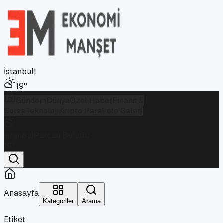
İstanbul
|
19
°
Gündem
Dünya
Özel Haber
Finans &
Borsa
Teknoloji
Kripto Para
Foto Galeri
İstanbul
Parçalı Bulutlu
19
°
Anasayfa
Kategoriler
Arama
Etiket