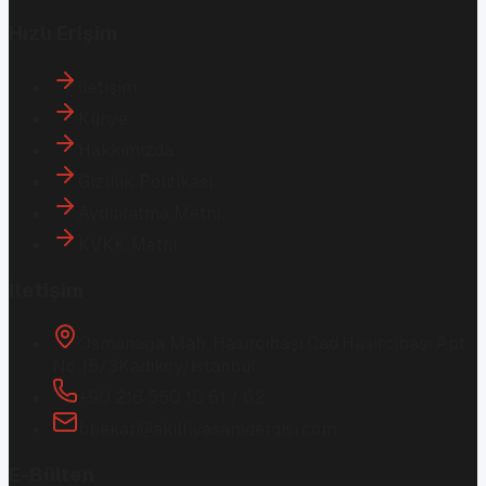
Hızlı Erişim
İletişim
Künye
Hakkımızda
Gizlilik Politikası
Aydınlatma Metni
KVKK Metni
İletişim
Osmanağa Mah. Hasırcıbaşı Cad.
Hasırcıbaşı Apt.
No:15/3
Kadıköy/İstanbul
+90 216 550 10 61 / 62
bbekar@akilliyasamdergisi.com
E-Bülten