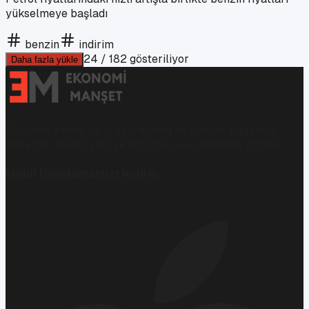
yükselmeye başladı
benzin
indirim
24
/
182
gösteriliyor
Daha fazla yükle
Ekonomi, finans ve iş dünyasında en güncel, bağımsız
haberleri sunan yeni ve hızlı büyüyen ekonomi portalı.
Mobil Uygulamamızı İndirin