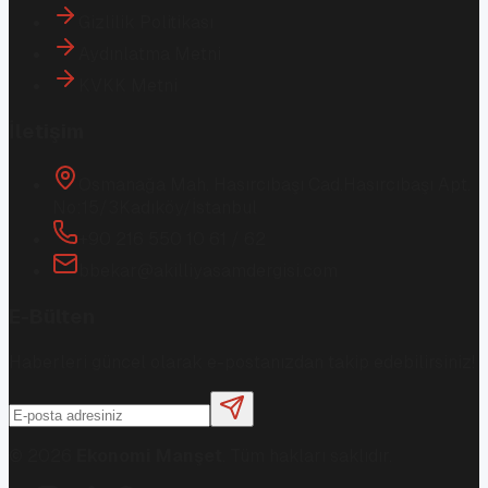
Gizlilik Politikası
Aydınlatma Metni
KVKK Metni
İletişim
Osmanağa Mah. Hasırcıbaşı Cad.
Hasırcıbaşı Apt.
No:15/3
Kadıköy/İstanbul
+90 216 550 10 61 / 62
bbekar@akilliyasamdergisi.com
E-Bülten
Haberleri güncel olarak e-postanızdan takip edebilirsiniz!
©
2026
Ekonomi Manşet
. Tüm hakları saklıdır.