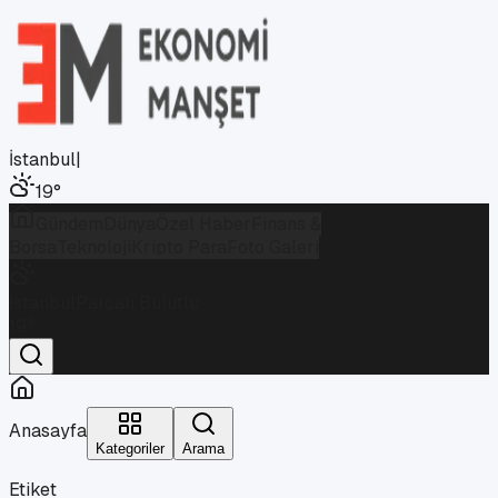
İstanbul
|
19
°
Gündem
Dünya
Özel Haber
Finans &
Borsa
Teknoloji
Kripto Para
Foto Galeri
İstanbul
Parçalı Bulutlu
19
°
Anasayfa
Kategoriler
Arama
Etiket